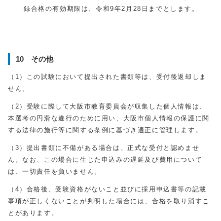
録合格の有効期限は、令和9年2月
28
日までとします。
10 その他
（
1
）この試験において提出された書類等は、受付後返却しま
せん。
（
2
）受験に際して大阪市教育委員会が収集した個人情報は、
本選考の円滑な遂行のために用い、大阪市個人情報の保護に関
する法律の施行等に関する条例に基づき適正に管理します。
（
3
）提出書類に不備がある場合は、正式な受付と認めませ
ん。なお、この場合に生じた申込みの遅延及び費用について
は、一切責任を負いません。
（
4
）合格後、受験資格がないこと並びに採用申込書等の記載
事項が正しくないことが判明した場合には、合格を取り消すこ
とがあります。