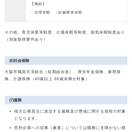
【無給】
・生理休暇 ・妊娠障害休暇
その他、育児休業等制度、介護休暇等制度、病気休暇制度あり
（別途取得要件あり）
(6)社会保険
大阪市職員共済組合（短期組合員）、厚生年金保険、雇用保
険、介護保険（
40
歳以上
65
歳未満が対象）
(7)服務
地方公務員法に規定する服務及び懲戒に関する規程の対象
となります。
営利企業への従事（兼業）については職務に支障がない限