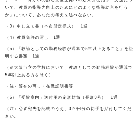
いて、教員の指導力向上のためにどのような指導助言を行う
か」について、あなたの考えを述べなさい。
（
3
）申し立て書（本市所定様式） 1通
（
4
）教員免許の写し 1通
（
5
）「教諭としての勤務経験が通算で
5
年以上あること」を証
明する書類 1通
（※大阪市立の学校において、教諭としての勤務経験が通算で
5年以上ある方を除く）
（注）辞令の写し・在職証明書等
（
6
）「受験案内」送付用の定形封筒（長形
3
号）
1
通
（注）必ず宛先を記載のうえ、
320
円分の切手を貼付してくだ
さい。