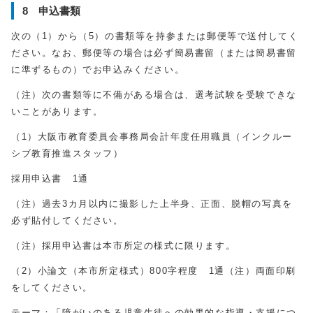
8 申込書類
次の（
1
）から（
5
）の書類等を持参または郵便等で送付してく
ださい。なお、郵便等の場合は必ず簡易書留（または簡易書留
に準ずるもの）でお申込みください。
（注）次の書類等に不備がある場合は、選考試験を受験できな
いことがあります。
（
1
）大阪市教育委員会事務局会計年度任用職員（インクルー
シブ教育推進スタッフ）
採用申込書
1
通
（注）過去
3
カ月以内に撮影した上半身、正面、脱帽の写真を
必ず貼付してください。
（注）採用申込書は本市所定の様式に限ります。
（
2
）小論文（本市所定様式）
800
字程度 1通（注）両面印刷
をしてください。
テーマ：「障がいのある児童生徒への効果的な指導・支援につ