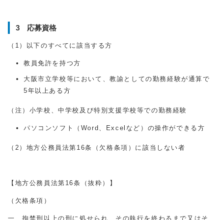
3 応募資格
（
1
）以下のすべてに該当する方
教員免許を持つ方
大阪市立学校等において、教諭としての勤務経験が通算で
5年以上ある方
（注）小学校、中学校及び特別支援学校等での勤務経験
パソコンソフト（Word、Excelなど）の操作ができる方
（
2
）地方公務員法第
16
条（欠格条項）に該当しない者
【地方公務員法第
16
条（抜粋）】
（欠格条項）
一 拘禁刑以上の刑に処せられ、その執行を終わるまで又はそ