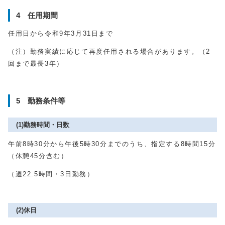
4 任用期間
任用日から令和9年3月
31
日まで
（注）勤務実績に応じて再度任用される場合があります。（
2
回まで最長
3
年）
5 勤務条件等
(1)勤務時間・日数
午前8時
30
分から午後5時
30
分までのうち、指定する8時間
15
分
（休憩
45
分含む）
（週
22.5
時間・3日勤務）
(2)休日