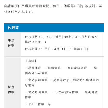
会計年度任用職員の勤務時間、休日、休暇等に関する規則に基
づき付与されます。
休暇等
付与日数：1～7日（採用の時期により付与日数が
年次
異なります。）
休暇
付与期間：任用日～3月31日（任期満了日）
【有給】
・忌引休暇 ・結婚休暇 ・産前産後休暇 ・配
偶者分べん休暇
・育児参加休暇 ・災害等による通勤時の出勤困難
な場合
特別
休暇
・育児時間休暇 ・子の看護等休暇 ・短期介護
休暇
・ドナー休暇 等