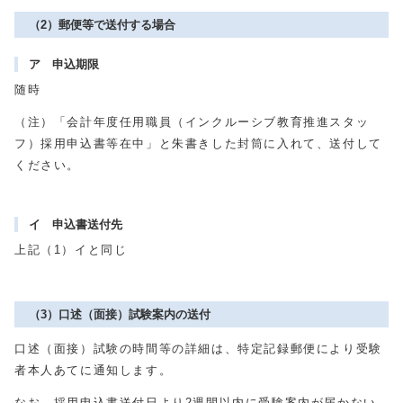
（2）郵便等で送付する場合
ア 申込期限
随時
（注）「会計年度任用職員（インクルーシブ教育推進スタッ
フ）採用申込書等在中」と朱書きした封筒に入れて、送付して
ください。
イ 申込書送付先
上記（
1
）イと同じ
（3）口述（面接）試験案内の送付
口述（面接）試験の時間等の詳細は、特定記録郵便により受験
者本人あてに通知します。
なお、採用申込書送付日より2週間以内に受験案内が届かない