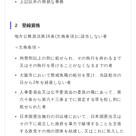
上記以外の簡易な事務
2 登録資格
地方公務員法第16条(欠格条項)に該当しない者
＜欠格条項＞
拘禁刑以上の刑に処せられ、その執行を終わるまで
又はその執行を受けることがなくなるまでの者
大阪市において懲戒免職の処分を受け、当該処分の
日から2年を経過しない者
人事委員会又は公平委員会の委員の職にあって、第
六十条から第六十三条までに規定する罪を犯し刑に
処せられた者
日本国憲法施行の日以後において、日本国憲法又は
その下に成立した政府を暴力で破壊することを主張
する政党その他の団体を結成し､又はこれに加入した