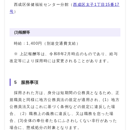
西成区保健福祉センター分館（
西成区太子1丁目15番17
号
）
(3)報酬等
時給：
1,400
円（別途交通費支給）
※ 上記報酬等は、令和8年2月時点のものであり、給与
改定等により採用時には変更されることがあります。
5 服務事項
採用された方は、身分は短期間の公務員となるため、正
規職員と同様に地方公務員法の規定が適用され、(1）地方
公務員法又はこれに基づく条例などの規定に違反した場
合、（2）職務上の義務に違反し、又は職務を怠った場
合、(3)全体の奉仕者たるにふさわしくない非行があった
場合に、懲戒処分の対象となります。