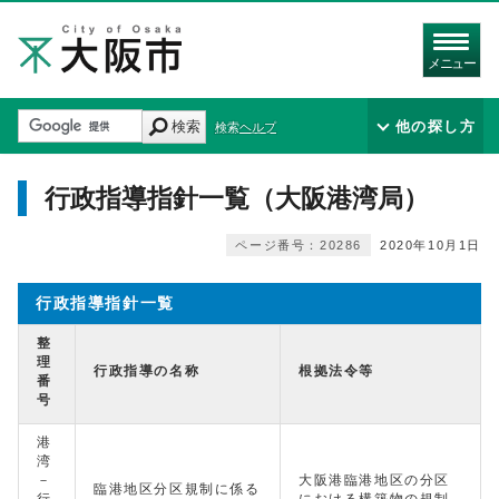
メニュー
検索
他の探し方
検索ヘルプ
行政指導指針一覧（大阪港湾局）
ページ番号：20286
2020年10月1日
行政指導指針一覧
整
理
行政指導の名称
根拠法令等
番
号
港
湾
－
大阪港臨港地区の分区
臨港地区分区規制に係る