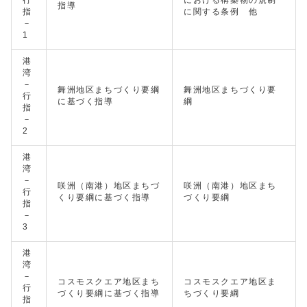
行
における構築物の規制
指導
指
に関する条例 他
－
1
港
湾
－
舞洲地区まちづくり要綱
舞洲地区まちづくり要
行
に基づく指導
綱
指
－
2
港
湾
－
咲洲（南港）地区まちづ
咲洲（南港）地区まち
行
くり要綱に基づく指導
づくり要綱
指
－
3
港
湾
－
コスモスクエア地区まち
コスモスクエア地区ま
行
づくり要綱に基づく指導
ちづくり要綱
指