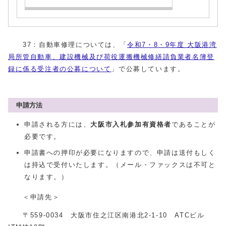
37：自動車修理については、「
令和7・8・9年度 大阪港湾
局所管自動車、建設機械及び荷役運搬機械修繕請負業者名簿登
録に係る受注者の公募について
」で公募しています。
申請方法
申請される方には、
大阪市入札参加有資格者
であることが
必要です。
申請書への押印が必要になりますので、申請は送付もしく
は持込で受付いたします。（メール・ファックスは不可と
なります。）
＜申請先＞
〒559-0034 大阪市住之江区南港北2-1-10 ATCビル