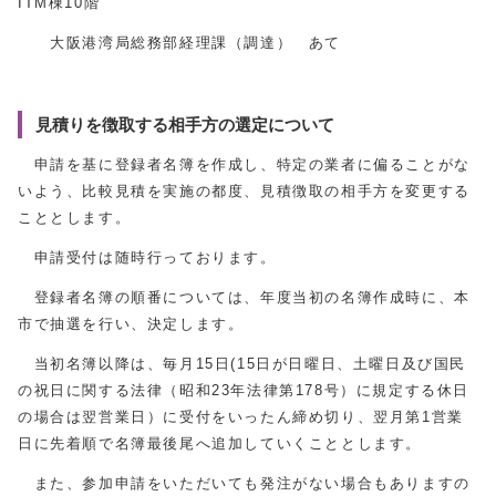
ITM棟10階
大阪港湾局総務部経理課（調達） あて
見積りを徴取する相手方の選定について
申請を基に登録者名簿を作成し、特定の業者に偏ることがな
いよう、比較見積を実施の都度、見積徴取の相手方を変更する
こととします。
申請受付は随時行っております。
登録者名簿の順番については、年度当初の名簿作成時に、本
市で抽選を行い、決定します。
当初名簿以降は、毎月15日(15日が日曜日、土曜日及び国民
の祝日に関する法律（昭和23年法律第178号）に規定する休日
の場合は翌営業日）に受付をいったん締め切り、翌月第1営業
日に先着順で名簿最後尾へ追加していくこととします。
また、参加申請をいただいても発注がない場合もありますの