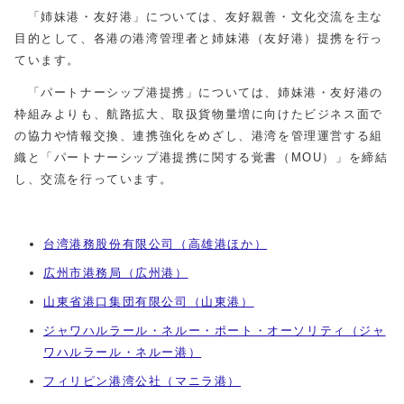
「姉妹港・友好港」については、友好親善・文化交流を主な
目的として、各港の港湾管理者と姉妹港（友好港）提携を行っ
ています。
「パートナーシップ港提携」については、姉妹港・友好港の
枠組みよりも、航路拡大、取扱貨物量増に向けたビジネス面で
の協力や情報交換、連携強化をめざし、港湾を管理運営する組
織と「パートナーシップ港提携に関する覚書（MOU）」を締結
し、交流を行っています。
台湾港務股份有限公司（高雄港ほか）
広州市港務局（広州港）
山東省港口集団有限公司（山東港）
ジャワハルラール・ネルー・ポート・オーソリティ（ジャ
ワハルラール・ネルー港）
フィリピン港湾公社（マニラ港）