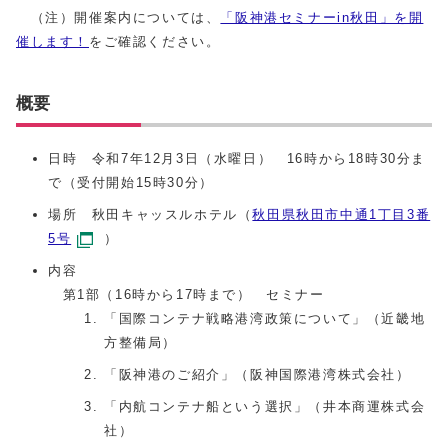
（注）開催案内については、
「阪神港セミナーin秋田」を開
催します！
をご確認ください。
概要
日時 令和7年12月3日（水曜日） 16時から18時30分ま
で（受付開始15時30分）
場所 秋田キャッスルホテル（
秋田県秋田市中通1丁目3番
5号
）
内容
第1部（16時から17時まで） セミナー
「国際コンテナ戦略港湾政策について」（近畿地
方整備局）
「阪神港のご紹介」（阪神国際港湾株式会社）
「内航コンテナ船という選択」（井本商運株式会
社）