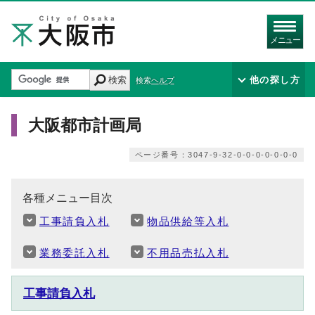
メニュー
検索
他の探し方
検索ヘルプ
大阪都市計画局
ページ番号：3047-9-32-0-0-0-0-0-0-0
各種メニュー目次
工事請負入札
物品供給等入札
業務委託入札
不用品売払入札
工事請負入札