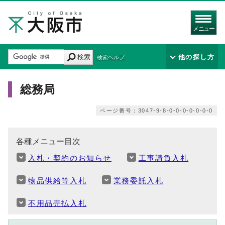
メニュー
検索
他の探し方
検索ヘルプ
総務局
ページ番号：3047-9-8-0-0-0-0-0-0-0
各種メニュー目次
入札・契約のお知らせ
工事請負入札
物品供給等入札
業務委託入札
不用品売払入札