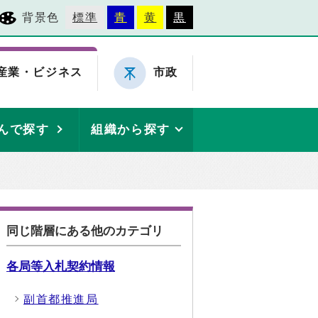
背景色
標準
青
黄
黒
産業・ビジネス
市政
んで探す
組織から探す
同じ階層にある他のカテゴリ
各局等入札契約情報
副首都推進局