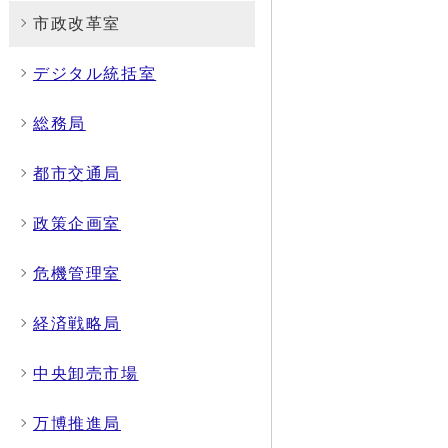
市政改革室
デジタル統括室
総務局
都市交通局
政策企画室
危機管理室
経済戦略局
中央卸売市場
万博推進局