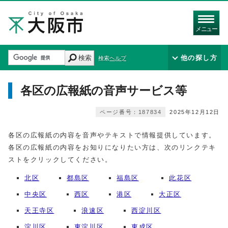
メニュー
検索
他の探し方
検索ヘルプ
各区の広報紙の音声サービス等
ページ番号：187834
2025年12月12日
各区の広報紙の内容を音声やテキストで情報提供しています。
各区の広報紙の内容をお知りになりたい方は、次のリンクテキ
ストをクリックしてください。
北区
都島区
福島区
此花区
中央区
西区
港区
大正区
天王寺区
浪速区
西淀川区
淀川区
東淀川区
東成区