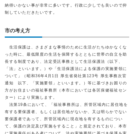
納得いかない事が非常に多いです。行政に少しでも良いので抑
制していただきたいです。
市の考え方
生活保護は、さまざまな事情のために生活がたちゆかなくな
った時に、最低限度の生活を保障するとともに世帯の自立を助
長する制度であり、法定受託事務として生活保護法（以下、
「法」といいます。）や「生活保護法による保護の実施要領に
ついて」（昭和36年4月1日 厚生省発社第123号 厚生事務次官
通知 以下、「実施要領」といいます。）等に基づきお困りの
方がお住まいの福祉事務所（本市においては各区保健福祉セン
ター）により実施します。
法第19条において、「福祉事務所は、所管区域内に居住地を
有する要保護者、もしくは居住地がないか、又は明らかでない
要保護者であって、所管区域内に現在地を有するものについ
て、保護の決定及び実施をすること」と規定されており、本市
に実施責任がある者について、法や実施要領に基づき保護を実