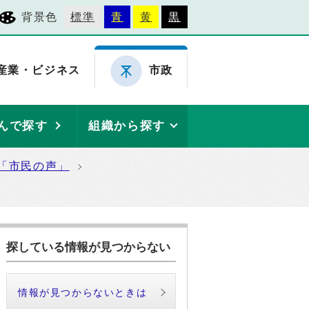
背景色
標準
青
黄
黒
産業・ビジネス
市政
んで探す
組織から探す
「市民の声」
探している情報が見つからない
情報が見つからないときは