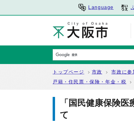
Language
トップページ
市政
市政に参
戸籍・住民票・保険・年金・税
「国民健康保険医
て