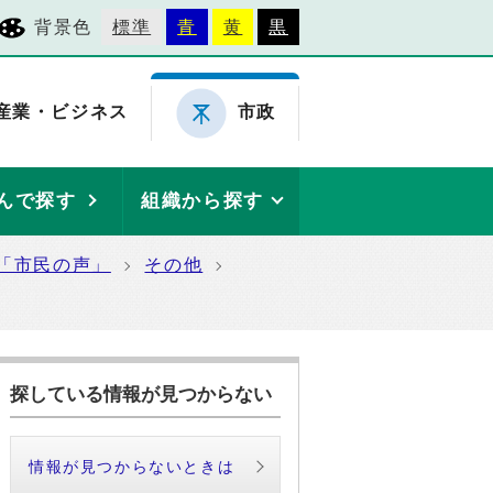
背景色
標準
青
黄
黒
産業・ビジネス
市政
んで探す
組織から探す
「市民の声」
その他
探している情報が見つからない
情報が見つからないときは