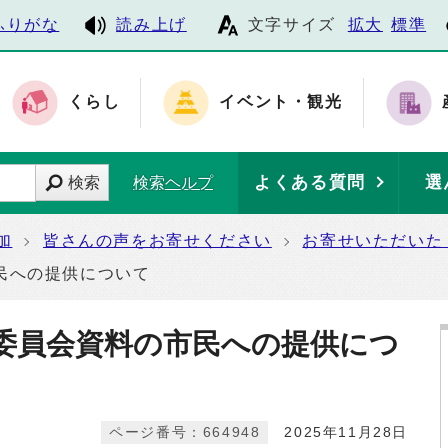
ふりがな
読み上げ
文字サイズ
拡大
標準
くらし
イベント・観光
よくある質問
選
検索
検索ヘルプ
加
皆さんの声をお寄せください
お寄せいただいた
民への提供について
委員会資料の市民への提供につ
ページ番号：664948
2025年11月28日