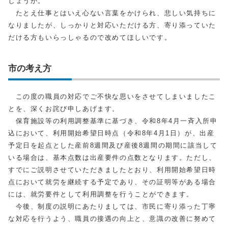
しょうか。
たとえ仕事とはいえ心ない言葉をかけられ、悲しい気持ちに
なりましたが、しっかりと対応いただける方、寄り添っていた
だける方もいらっしゃるので改めてほしいです。
市の考え方
この度の職員の対応でご不快な思いをさせてしまいましたこ
とを、深くお詫び申しあげます。
保育施設等の利用調整基準に基づき、令和8年4月一斉入所申
込において、利用開始希望日時点（令和8年4月1日）が、出産
予定日を起点とした産前8週間及び産後8週間の期間に該当して
いる場合は、基本点数は出産要件の点数となります。ただし、
すでにご説明させていただきましたとおり、利用開始希望日時
点において就労を継続する予定であり、その証明等がある場合
には、就労要件として利用調整を行うことができます。
今後、制度の説明にあたりましては、市民に寄り添った丁寧
な対応を行うよう、職員の接遇の向上と、意識の改善に努めて