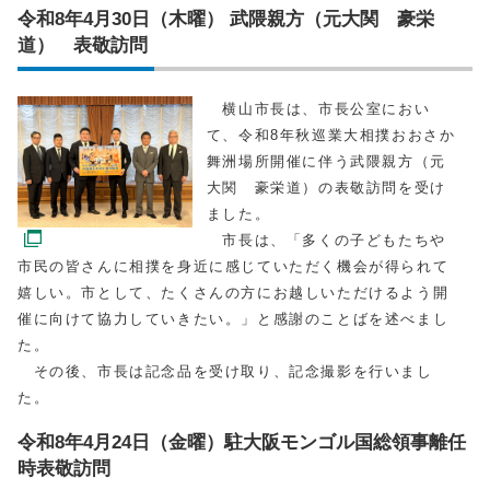
令和8年4月30日（木曜） 武隈親方（元大関 豪栄
道） 表敬訪問
横山市長は、市長公室におい
て、令和8年秋巡業大相撲おおさか
舞洲場所開催に伴う武隈親方（元
大関 豪栄道）の表敬訪問を受け
ました。
市長は、「多くの子どもたちや
市民の皆さんに相撲を身近に感じていただく機会が得られて
嬉しい。市として、たくさんの方にお越しいただけるよう開
催に向けて協力していきたい。」と感謝のことばを述べまし
た。
その後、市長は記念品を受け取り、記念撮影を行いまし
た。
令和8年4月24日（金曜）駐大阪モンゴル国総領事離任
時表敬訪問