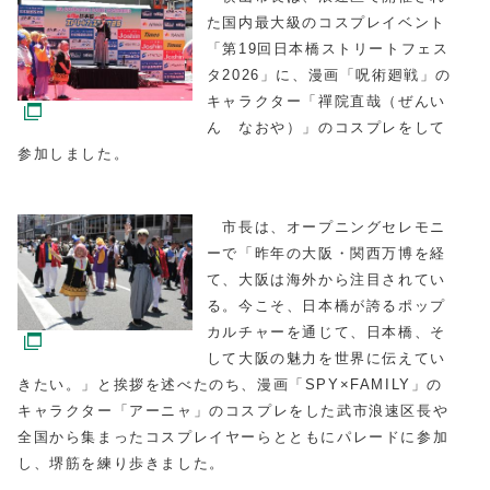
た国内最大級のコスプレイベント
「第19回日本橋ストリートフェス
タ2026」に、漫画「呪術廻戦」の
キャラクター「禪院直哉（ぜんい
ん なおや）」のコスプレをして
参加しました。
市長は、オープニングセレモニ
ーで「昨年の大阪・関西万博を経
て、大阪は海外から注目されてい
る。今こそ、日本橋が誇るポップ
カルチャーを通じて、日本橋、そ
して大阪の魅力を世界に伝えてい
きたい。」と挨拶を述べたのち、漫画「SPY×FAMILY」の
キャラクター「アーニャ」のコスプレをした武市浪速区長や
全国から集まったコスプレイヤーらとともにパレードに参加
し、堺筋を練り歩きました。