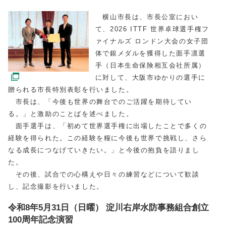
横山市長は、市長公室におい
て、2026 ITTF 世界卓球選手権フ
ァイナルズ ロンドン大会の女子団
体で銀メダルを獲得した面手凛選
手（日本生命保険相互会社所属）
に対して、大阪市ゆかりの選手に
贈られる市長特別表彰を行いました。
市長は、「今後も世界の舞台でのご活躍を期待してい
る。」と激励のことばを述べました。
面手選手は、「初めて世界選手権に出場したことで多くの
経験を得られた。この経験を糧に今後も世界で挑戦し、さら
なる成長につなげていきたい。」と今後の抱負を語りまし
た。
その後、試合での心構えや日々の練習などについて歓談
し、記念撮影を行いました。
令和8年5月31日（日曜） 淀川右岸水防事務組合創立
100周年記念演習