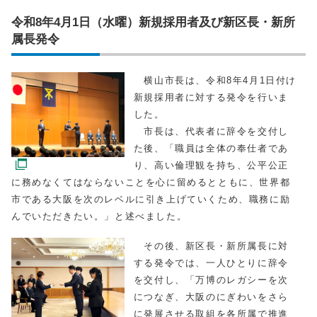
令和8年4月1日（水曜）新規採用者及び新区長・新所
属長発令
横山市長は、令和8年4月1日付け
新規採用者に対する発令を行いま
した。
市長は、代表者に辞令を交付し
た後、「職員は全体の奉仕者であ
り、高い倫理観を持ち、公平公正
に務めなくてはならないことを心に留めるとともに、世界都
市である大阪を次のレベルに引き上げていくため、職務に励
んでいただきたい。」と述べました。
その後、新区長・新所属長に対
する発令では、一人ひとりに辞令
を交付し、「万博のレガシーを次
につなぎ、大阪のにぎわいをさら
に発展させる取組を各所属で推進