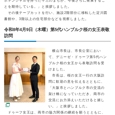
ポテンシャルを持った十三のまちが、今後さらに発展するこ
とを期待している。」と挨拶しました。
その後テープカットを行い、施設2階部分に移転した淀川図
書館や、3階以上の住宅部分などを視察しました。
令和8年4月9日（木曜）第5代ハンブルク桜の女王表敬
訪問
横山市長は、市長公室におい
て、デニーゼ・ドゥーフ第5代ハン
ブルク桜の女王から表敬訪問を受
けました。
市長は、桜の女王一行の大阪訪
問に歓迎の意を伝えるとともに、
「大阪市とハンブルク市の交流の
架け橋になっていただき、両市の
交流にお力添えいただけると嬉し
い。」と挨拶しました。
ドゥーフ女王は、両市の協力関係の継続を願うとともに、