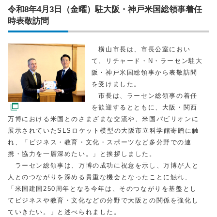
令和8年4月3日（金曜）駐大阪・神戸米国総領事着任
時表敬訪問
横山市長は、市長公室におい
て、リチャード・N・ラーセン駐大
阪・神戸米国総領事から表敬訪問
を受けました。
市長は、ラーセン総領事の着任
を歓迎するとともに、大阪・関西
万博における米国とのさまざまな交流や、米国パビリオンに
展示されていたSLSロケット模型の大阪市立科学館寄贈に触
れ、「ビジネス・教育・文化・スポーツなど多分野での連
携・協力を一層深めたい。」と挨拶しました。
ラーセン総領事は、万博の成功に祝意を示し、万博が人と
人とのつながりを深める貴重な機会となったことに触れ、
「米国建国250周年となる今年は、そのつながりを基盤とし
てビジネスや教育・文化などの分野で大阪との関係を強化し
ていきたい。」と述べられました。