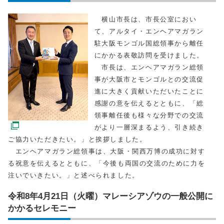
横山市長は、市長公室におい
て、アルタイ・エンヘアマガラン
駐大阪モンゴル国総領事から離任
にかかる表敬訪問を受けました。
市長は、エンヘアマガラン総領
事が大阪市とモンゴルとの交流促
進に大きく貢献いただいたことに
感謝の意を伝えるとともに、「総
領事離任後も様々な分野での交流
がより一層深まるよう、引き続き
ご協力いただきたい。」と挨拶しました。
エンヘアマガラン総領事は、大阪・関西万博の成功に対す
る祝意を伝えるとともに、「今後も両国の交流のために力を
注いでいきたい。」と述べられました。
令和8年4月21日（火曜）マレーシアゾウの一般公開に
かかるセレモニー