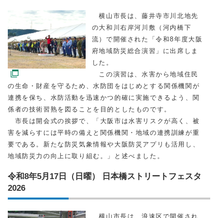
横山市長は、藤井寺市川北地先
の大和川右岸河川敷（河内橋下
流）で開催された「令和8年度大阪
府地域防災総合演習」に出席しま
した。
この演習は、水害から地域住民
の生命・財産を守るため、水防団をはじめとする関係機関が
連携を保ち、水防活動を迅速かつ的確に実施できるよう、関
係者の技術習熟を図ることを目的としたものです。
市長は開会式の挨拶で、「大阪市は水害リスクが高く、被
害を減らすには平時の備えと関係機関・地域の連携訓練が重
要である。新たな防災気象情報や大阪防災アプリも活用し、
地域防災力の向上に取り組む。」と述べました。
令和8年5月17日（日曜） 日本橋ストリートフェスタ
2026
横山市長は、浪速区で開催され