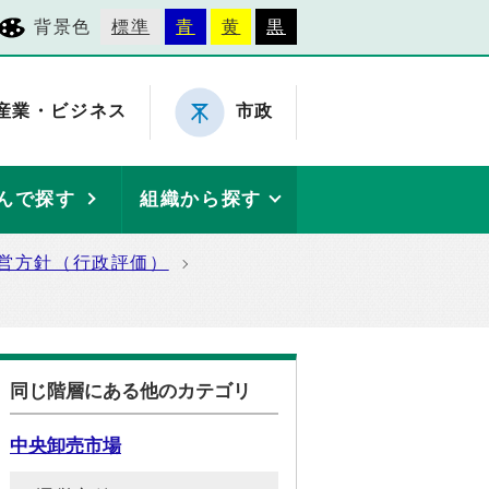
背景色
標準
青
黄
黒
産業・ビジネス
市政
んで探す
組織から探す
営方針（行政評価）
同じ階層にある他のカテゴリ
中央卸売市場