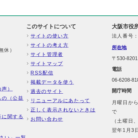
このサイトについて
大阪市役
サイトの使い方
法人番号：6
サイトの考え方
所在地
中無休）
サイト管理者
〒530-82
サイトマップ
電話
RSS配信
06-6208-
掲載データを使う
の声）
開庁時間
過去のサイト
もの（公益
リニューアルにあたって
月曜日から
正しく表示されないときは
で
等に関する
お問い合わせ
（土曜日、
翌年1月3
さい」一覧