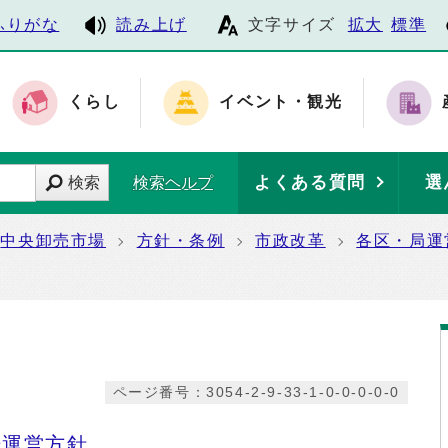
ふりがな
読み上げ
文字サイズ
拡大
標準
くらし
イベント・観光
よくある質問
選
検索
検索ヘルプ
中央卸売市場
方針・条例
市政改革
各区・局運
ページ番号：3054-2-9-33-1-0-0-0-0-0
場運営方針