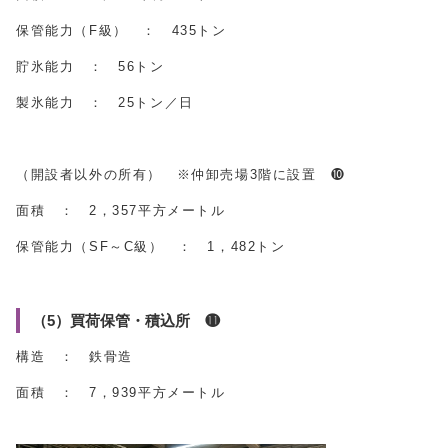
保管能力（F級） ： 435トン
貯氷能力 ： 56トン
製氷能力 ： 25トン／日
（開設者以外の所有） ※仲卸売場3階に設置 ❿
面積 ： 2，357平方メートル
保管能力（SF～C級） ： 1，482トン
（5）買荷保管・積込所 ⓫
構造 ： 鉄骨造
面積 ： 7，939平方メートル