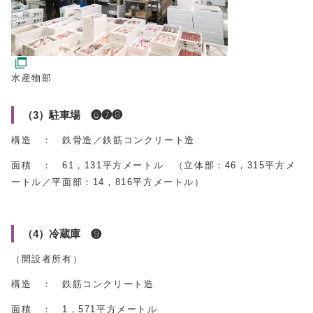
水産物部
（3）駐車場 ❻❼❽
構造 ： 鉄骨造／鉄筋コンクリート造
面積 ： 61，131平方メートル （立体部：46，315平方メ
ートル／平面部：14，816平方メートル）
（4）冷蔵庫 ❾
（開設者所有）
構造 ： 鉄筋コンクリート造
面積 ： 1，571平方メートル