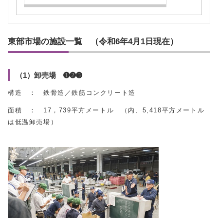
東部市場の施設一覧 （令和6年4月1日現在）
（1）卸売場 ➊➋➌
構造 ： 鉄骨造／鉄筋コンクリート造
面積 ： 17，739平方メートル （内、5,418平方メートル
は低温卸売場）