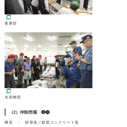
青果部
水産物部
（2）仲卸売場 ❹❺
構造 ： 鉄骨造／鉄筋コンクリート造