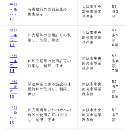
中卸
大阪市中央
51
－条
有害物品の売買差止め・
卸売市場業
条3
不－
搬出命令
務条例
項
12
中卸
54
大阪市中央
－条
卸売場等の使用許可の取
条5
卸売市場業
不－
消し、制限、停止
項、
務条例
13
6項
中卸
56
大阪市中央
－条
仲卸売場等の使用許可の
条6
卸売市場業
不－
取消し、制限、停止
項、
務条例
14
7項
中卸
57
関連事業に係る施設の使
大阪市中央
－条
条7
用許可の取消し、制限、
卸売市場業
不－
項、
停止
務条例
15
8項
中卸
卸売業者等以外の者への
大阪市中央
58
－条
施設の使用許可の取消
卸売市場業
条7
不－
し、制限、停止
務条例
項
16