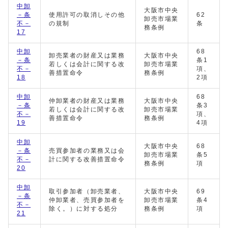
中卸
大阪市中央
－条
使用許可の取消しその他
62
卸売市場業
不－
の規制
条
務条例
17
中卸
68
卸売業者の財産又は業務
大阪市中央
－条
条1
若しくは会計に関する改
卸売市場業
不－
項、
善措置命令
務条例
18
2項
中卸
68
仲卸業者の財産又は業務
大阪市中央
－条
条3
若しくは会計に関する改
卸売市場業
不－
項、
善措置命令
務条例
19
4項
中卸
大阪市中央
68
－条
売買参加者の業務又は会
卸売市場業
条5
不－
計に関する改善措置命令
務条例
項
20
中卸
取引参加者（卸売業者、
大阪市中央
69
－条
仲卸業者、売買参加者を
卸売市場業
条4
不－
除く。）に対する処分
務条例
項
21