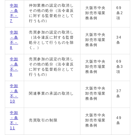
中卸
仲卸業務の認定の取消し
大阪市中央
69
－条
その他の処分（法令違反
卸売市場業
条2
不－
に対する監督処分として
務条例
項
7
行うもの）
中卸
売買参加の認定の取消し
大阪市中央
－条
（法令違反に対する監督
34
卸売市場業
不－
処分として行うものを除
条
務条例
8
く。）
中卸
売買参加の認定の取消し
大阪市中央
69
－条
その他の処分（法令違反
卸売市場業
条3
不－
に対する監督処分として
務条例
項
9
行うもの）
中卸
大阪市中央
－条
37
関連事業の承認の取消し
卸売市場業
不－
条
務条例
10
中卸
大阪市中央
－条
49
売買取引の制限
卸売市場業
不－
条
務条例
11