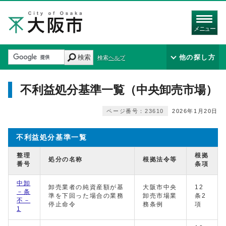
メニュー
検索
他の探し方
検索ヘルプ
不利益処分基準一覧（中央卸売市場）
ページ番号：23610
2026年1月20日
不利益処分基準一覧
整理
根拠
処分の名称
根拠法令等
番号
条項
中卸
卸売業者の純資産額が基
大阪市中央
12
－条
準を下回った場合の業務
卸売市場業
条2
不－
停止命令
務条例
項
1