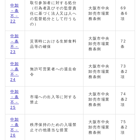
取引参加者に対する処分
中卸
（行為者及びその監督責
大阪市中央
69
－条
任に基づく法人又は人へ
卸売市場業
条6
不－
の監督処分として行うも
務条例
項
22
の）
中卸
大阪市中央
－条
災害時における生鮮食料
72
卸売市場業
不－
品等の確保
条
務条例
23
中卸
大阪市中央
73
－条
無許可営業者への退去命
卸売市場業
条2
不－
令
務条例
項
24
中卸
大阪市中央
74
－条
市場への出入等に対する
卸売市場業
条2
不－
禁止
務条例
項
25
中卸
大阪市中央
75
－条
秩序保持のための入場禁
卸売市場業
条2
不－
止その他適当な措置
務条例
項
26