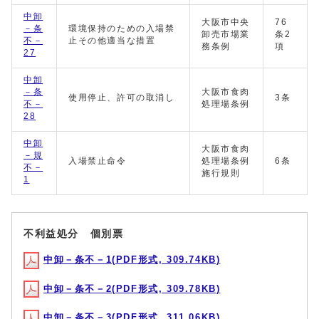
中卸
大阪市中央
76
－条
環境保持のための入場禁
卸売市場業
条2
不－
止その他適当な措置
務条例
項
27
中卸
－条
大阪市食肉
使用停止、許可の取消し
3条
不－
処理場条例
28
中卸
大阪市食肉
－規
入場禁止命令
処理場条例
6条
不－
施行規則
1
不利益処分 個別票
中卸－条不－1(PDF形式, 309.74KB)
中卸－条不－2(PDF形式, 309.78KB)
中卸－条不－3(PDF形式, 311.06KB)