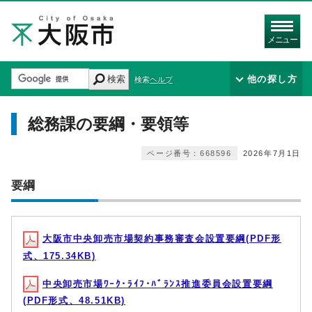
メニュー
検索
他の探し方
検索ヘルプ
総務課の要綱・要領等
ページ番号：668596
2026年7月1日
要綱
大阪市中央卸売市場契約事務審査会設置要綱(PDF形
式、175.34KB)
中央卸売市場ﾜｰｸ･ﾗｲﾌ･ﾊﾞﾗﾝｽ推進委員会設置要綱
(PDF形式、48.51KB)