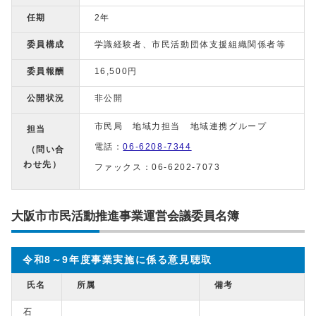
任期
2年
委員構成
学識経験者、市民活動団体支援組織関係者等
委員報酬
16,500円
公開状況
非公開
市民局 地域力担当 地域連携グループ
担当
電話：
06-6208-7344
（問い合
わせ先）
ファックス：06-6202-7073
大阪市市民活動推進事業運営会議委員名簿
令和8～9年度事業実施に係る意見聴取
氏名
所属
備考
石