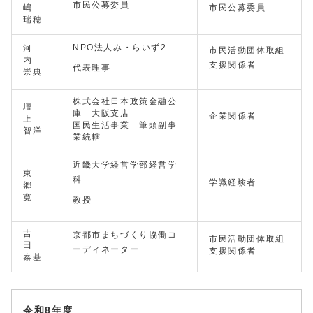
市民公募委員
嶋
市民公募委員
瑞穂
NPO法人み・らいず2
河
市民活動団体取組
内
支援関係者
代表理事
崇典
株式会社日本政策金融公
壇
庫 大阪支店
企業関係者
上
国民生活事業 筆頭副事
智洋
業統轄
近畿大学経営学部経営学
東
科
学識経験者
郷
寛
教授
吉
京都市まちづくり協働コ
市民活動団体取組
田
ーディネーター
支援関係者
泰基
令和8年度