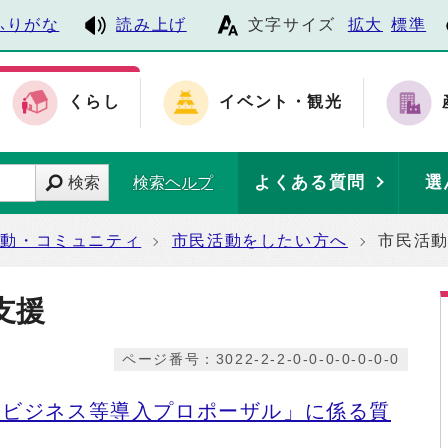
ふりがな
読み上げ
文字サイズ
拡大
標準
くらし
イベント・観光
よくある質問
選
検索
検索ヘルプ
活動・コミュニティ
市民活動をしたい方へ
市民活
支援
ページ番号：3022-2-2-0-0-0-0-0-0-0
ィビジネス等導入プロポーザル」に係る質