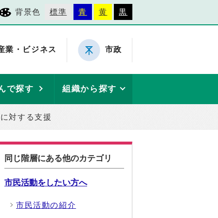
背景色
標準
青
黄
黒
産業・ビジネス
市政
んで探す
組織から探す
動に対する支援
同じ階層にある他のカテゴリ
市民活動をしたい方へ
市民活動の紹介