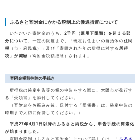
ふるさと寄附金にかかる税制上の優遇措置について
いただいた寄附金のうち、
2千円（適用下限額）を超える部
分について
、一定の限度まで、「現在お住まいの自治体の
住民
税
（市・府民税）」及び「寄附された年の所得に対する
所得
税
」が
減額
（寄附金税額控除）されます。
寄附金税額控除の手続き
所得税の確定申告等の税の申告をする際に、大阪市が発行す
る「受領書」を添付してください。
（寄附金をお振込み後、送付する「受領書」は、確定申告の
時期まで大切に保管してください。）
平成27年4月1日以降のふるさと納税から、申告手続の簡素化
が始まりました。
寄附金税制（ふるさと寄附金）について詳しくは、「
ふるさ