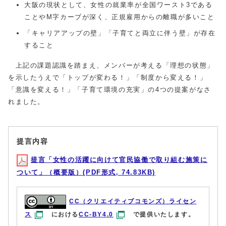
大阪の現状として、女性の就業率が全国ワースト3である
ことやM字カーブが深く、正規雇用からの離職が多いこと
「キャリアアップの壁」「子育てと両立に伴う壁」が存在
すること
上記の課題認識を踏まえ、メンバーが考える「理想の状態」
を示したうえで「トップが変わる！」「制度から変える！」
「意識を変える！」「子育て環境の充実」の4つの提案がなさ
れました。
提言内容
提言「女性の活躍に向けて官民協働で取り組む施策に
ついて」（概要版）(PDF形式, 74.83KB)
CC（クリエイティブコモンズ）ライセン
ス
における
CC-BY4.0
で提供いたします。