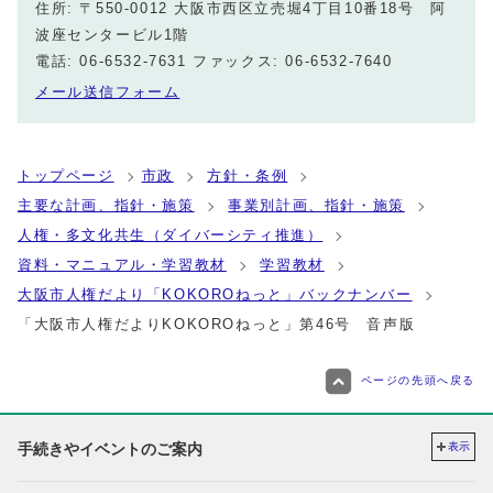
住所: 〒550-0012 大阪市西区立売堀4丁目10番18号 阿
波座センタービル1階
電話: 06-6532-7631 ファックス: 06-6532-7640
メール送信フォーム
トップページ
市政
方針・条例
主要な計画、指針・施策
事業別計画、指針・施策
人権・多文化共生（ダイバーシティ推進）
資料・マニュアル・学習教材
学習教材
大阪市人権だより「KOKOROねっと」バックナンバー
「大阪市人権だよりKOKOROねっと」第46号 音声版
ページの先頭へ戻る
手続きやイベントのご案内
表示