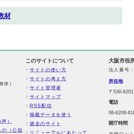
教材
このサイトについて
大阪市役
サイトの使い方
法人番号：6
サイトの考え方
所在地
中無休）
サイト管理者
〒530-8
サイトマップ
電話
RSS配信
06-6208-
掲載データを使う
の声）
開庁時間
過去のサイト
もの（公益
リニューアルにあたって