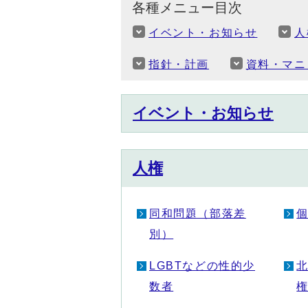
各種メニュー目次
イベント・お知らせ
人
指針・計画
資料・マニ
イベント・お知らせ
人権
同和問題（部落差
別）
LGBTなどの性的少
数者