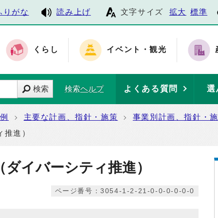
ふりがな
読み上げ
文字サイズ
拡大
標準
くらし
イベント・観光
よくある質問
選
検索
検索ヘルプ
条例
主要な計画、指針・施策
事業別計画、指針・
ィ推進）
（ダイバーシティ推進）
ページ番号：3054-1-2-21-0-0-0-0-0-0