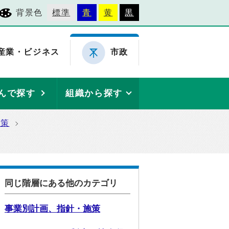
背景色
標準
青
黄
黒
産業・ビジネス
市政
んで探す
組織から探す
施策
同じ階層にある他のカテゴリ
事業別計画、指針・施策