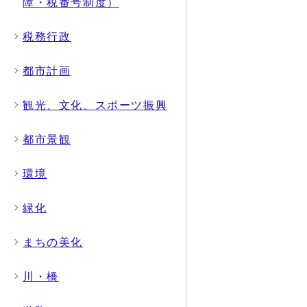
障・税番号制度）
税務行政
都市計画
観光、文化、スポーツ振興
都市景観
環境
緑化
まちの美化
川・橋