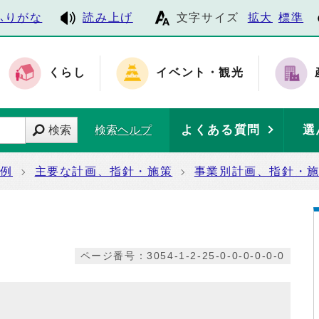
ふりがな
読み上げ
文字サイズ
拡大
標準
くらし
イベント・観光
よくある質問
選
検索
検索ヘルプ
条例
主要な計画、指針・施策
事業別計画、指針・
ページ番号：3054-1-2-25-0-0-0-0-0-0