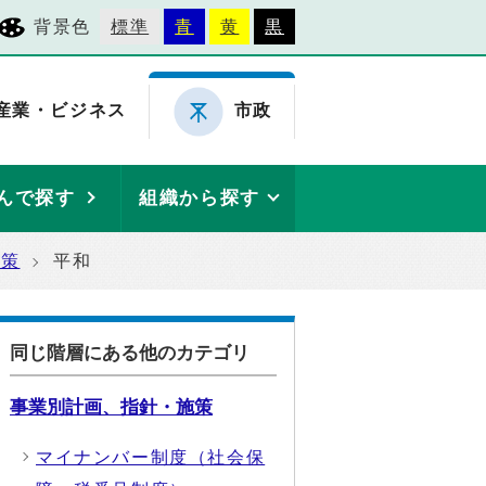
背景色
標準
青
黄
黒
産業・ビジネス
市政
んで探す
組織から探す
施策
平和
同じ階層にある他のカテゴリ
事業別計画、指針・施策
マイナンバー制度（社会保