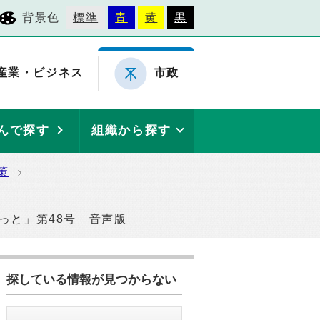
背景色
標準
青
黄
黒
産業・ビジネス
市政
んで探す
組織から探す
策
ねっと」第48号 音声版
探している情報が見つからない