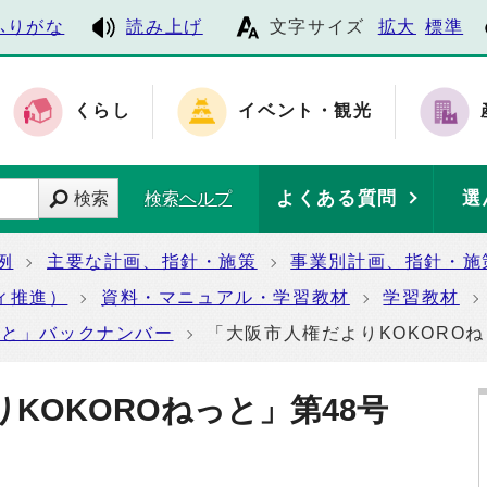
ふりがな
読み上げ
文字サイズ
拡大
標準
くらし
イベント・観光
よくある質問
選
検索
検索ヘルプ
例
主要な計画、指針・施策
事業別計画、指針・施
ィ推進）
資料・マニュアル・学習教材
学習教材
っと」バックナンバー
「大阪市人権だよりKOKORO
りKOKOROねっと」第48号