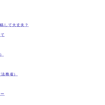
に投稿して大丈夫？
いて
省）
ル（法務省）
ター