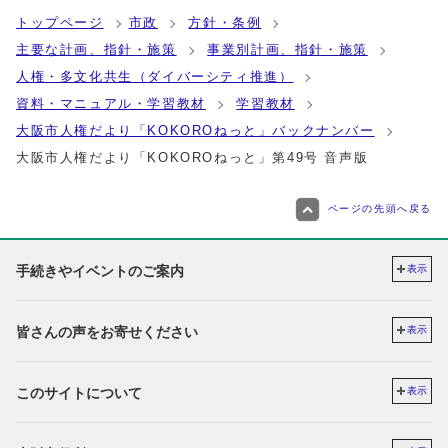
トップページ
市政
方針・条例
主要な計画、指針・施策
事業別計画、指針・施策
人権・多文化共生（ダイバーシティ推進）
資料・マニュアル・学習教材
学習教材
大阪市人権だより「KOKOROねっと」バックナンバー
大阪市人権だより「KOKOROねっと」第49号 音声版
ページの先頭へ戻る
手続きやイベントのご案内
表示
皆さんの声をお寄せください
表示
このサイトについて
表示