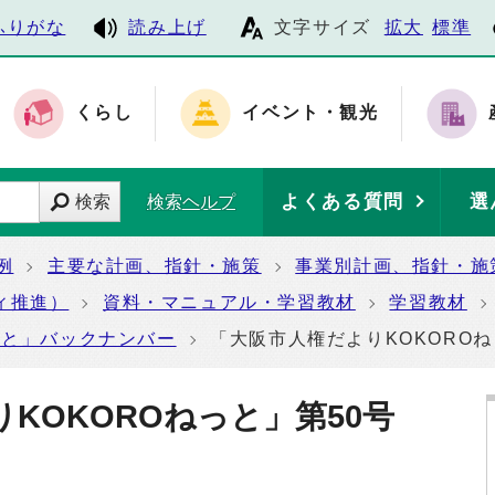
ふりがな
読み上げ
文字サイズ
拡大
標準
くらし
イベント・観光
よくある質問
選
検索
検索ヘルプ
例
主要な計画、指針・施策
事業別計画、指針・施
ィ推進）
資料・マニュアル・学習教材
学習教材
っと」バックナンバー
「大阪市人権だよりKOKORO
りKOKOROねっと」第50号