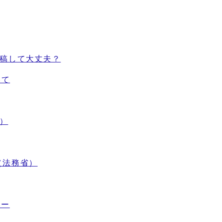
に投稿して大丈夫？
いて
省）
ル（法務省）
ター