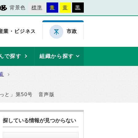
背景色
標準
青
黄
黒
産業・ビジネス
市政
んで探す
組織から探す
策
ねっと」第50号 音声版
探している情報が見つからない