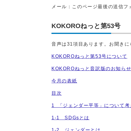
メール：このページ最後の送信フ
KOKOROねっと第53号
音声は31項目あります。お聞き
KOKOROねっと第53号について
KOKOROねっと音訳版のお知ら
今月の表紙
目次
1 「ジェンダー平等」について考
1-1 SDGsとは
1-2 ジェンダーとは