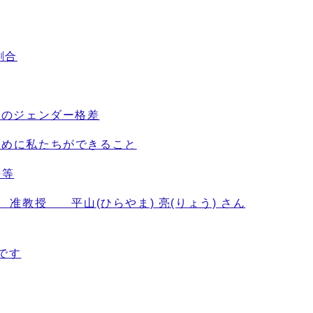
割合
間のジェンダー格差
ために私たちができること
平等
教授 平山(ひらやま) 亮(りょう) さん
です