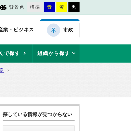
背景色
標準
青
黄
黒
産業・ビジネス
市政
んで探す
組織から探す
策
探している情報が見つからない