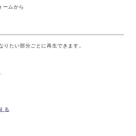
ォームから
になりたい部分ごとに再生できます。
せ
える