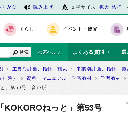
ふりがな
読み上げ
文字サイズ
拡大
標準
くらし
イベント・観光
よくある質問
選
検索
検索ヘルプ
例
主要な計画、指針・施策
事業別計画、指針・施
ィ推進）
資料・マニュアル・学習教材
学習教材
っと」第53号 音声版
「KOKOROねっと」第53号