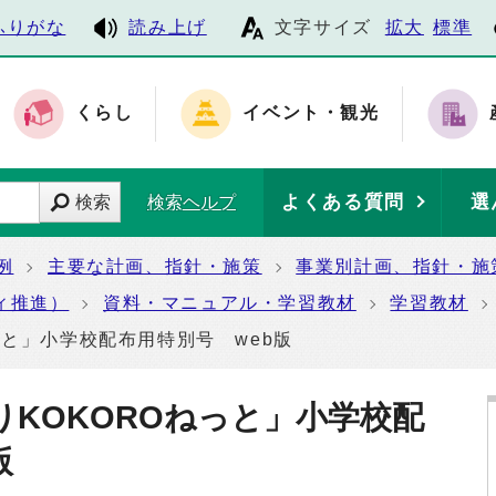
ふりがな
読み上げ
文字サイズ
拡大
標準
くらし
イベント・観光
よくある質問
選
検索
検索ヘルプ
例
主要な計画、指針・施策
事業別計画、指針・施
ィ推進）
資料・マニュアル・学習教材
学習教材
っと」小学校配布用特別号 web版
KOKOROねっと」小学校配
版