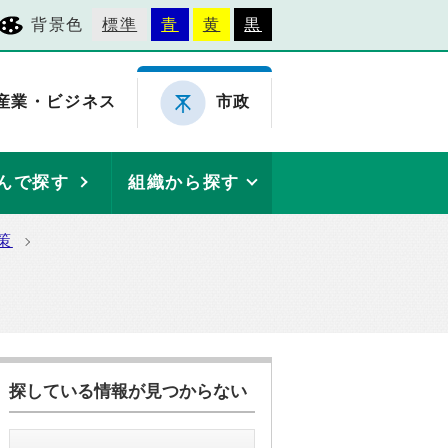
背景色
標準
青
黄
黒
産業・ビジネス
市政
んで探す
組織から探す
策
探している情報が見つからない