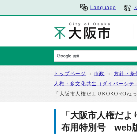
Language
トップページ
市政
方針・条
人権・多文化共生（ダイバーシテ
「大阪市人権だよりKOKOROね
「大阪市人権だより
布用特別号 web