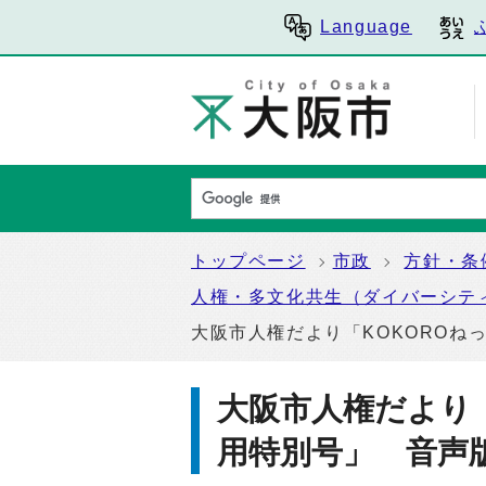
Language
トップページ
市政
方針・条
人権・多文化共生（ダイバーシテ
大阪市人権だより「KOKOROね
大阪市人権だより「
用特別号」 音声