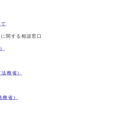
いて
等に関する相談窓口
省）
ル（法務省）
（法務省）