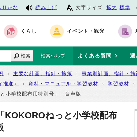
ふりがな
読み上げ
文字サイズ
拡大
標準
くらし
イベント・観光
よくある質問
選
検索
検索ヘルプ
例
主要な計画、指針・施策
事業別計画、指針・施
ィ推進）
資料・マニュアル・学習教材
学習教材
っと小学校配布用特別号」 音声版
KOKOROねっと小学校配布
版