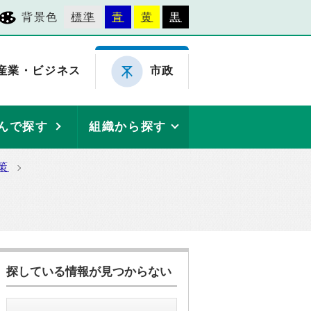
背景色
標準
青
黄
黒
産業・ビジネス
市政
んで探す
組織から探す
策
探している情報が見つからない