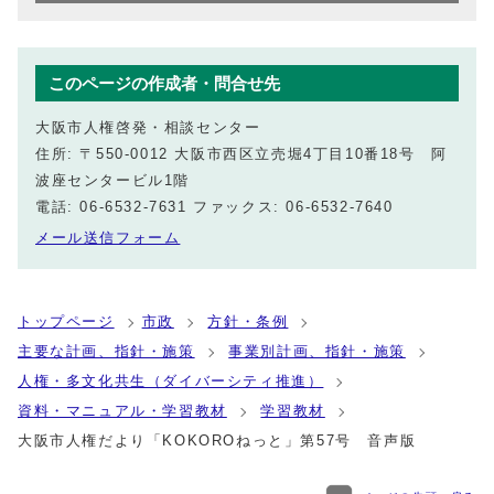
このページの作成者・問合せ先
大阪市人権啓発・相談センター
住所: 〒550-0012 大阪市西区立売堀4丁目10番18号 阿
波座センタービル1階
電話: 06-6532-7631 ファックス: 06-6532-7640
メール送信フォーム
トップページ
市政
方針・条例
主要な計画、指針・施策
事業別計画、指針・施策
人権・多文化共生（ダイバーシティ推進）
資料・マニュアル・学習教材
学習教材
大阪市人権だより「KOKOROねっと」第57号 音声版