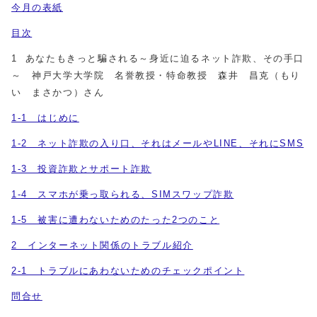
今月の表紙
目次
1 あなたもきっと騙される～身近に迫るネット詐欺、その手口
～ 神戸大学大学院 名誉教授・特命教授 森井 昌克（もり
い まさかつ）さん
1-1 はじめに
1-2 ネット詐欺の入り口、それはメールやLINE、それにSMS
1-3 投資詐欺とサポート詐欺
1-4 スマホが乗っ取られる、SIMスワップ詐欺
1-5 被害に遭わないためのたった2つのこと
2 インターネット関係のトラブル紹介
2-1 トラブルにあわないためのチェックポイント
問合せ