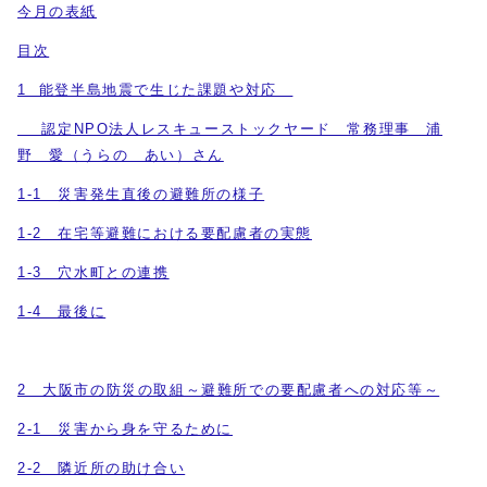
今月の表紙
目次
1 能登半島地震で生じた課題や対応
認定NPO法人レスキューストックヤード 常務理事 浦
野 愛（うらの あい）さん
1-1 災害発生直後の避難所の様子
1-2 在宅等避難における要配慮者の実態
1-3 穴水町との連携
1-4 最後に
2 大阪市の防災の取組～避難所での要配慮者への対応等～
2-1 災害から身を守るために
2-2 隣近所の助け合い