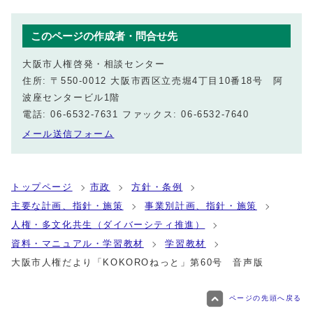
このページの作成者・問合せ先
大阪市人権啓発・相談センター
住所: 〒550-0012 大阪市西区立売堀4丁目10番18号 阿
波座センタービル1階
電話: 06-6532-7631 ファックス: 06-6532-7640
メール送信フォーム
トップページ
市政
方針・条例
主要な計画、指針・施策
事業別計画、指針・施策
人権・多文化共生（ダイバーシティ推進）
資料・マニュアル・学習教材
学習教材
大阪市人権だより「KOKOROねっと」第60号 音声版
ページの先頭へ戻る