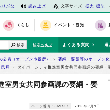
ふりがな
読み上げ
文字サイズ
拡大
標準
くらし
イベント・観光
よくある質問
選
検索
検索ヘルプ
の公表（オープン市役所）
要綱・要領等のオープン化
市民局
ダイバーシティ推進室男女共同参画課の要綱・
進室男女共同参画課の要綱・要
ページ番号：669417
2026年7月9日