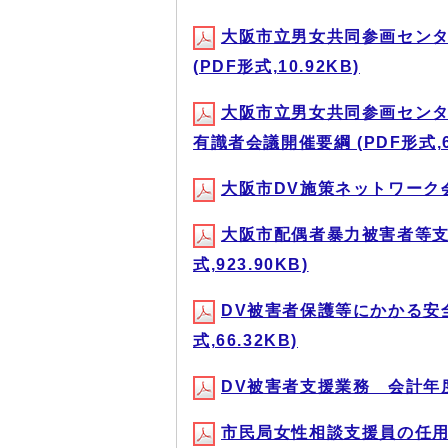
大阪市立男女共同参画セン
(PDF形式,10.92KB)
大阪市立男女共同参画セン
有識者会議開催要綱 (PDF形式,67
大阪市DV施策ネットワーク会議設
大阪市配偶者暴力被害者等支
式,923.90KB)
DV被害者保護等にかかる安
式,66.32KB)
DV被害者支援業務 会計年度任
市民局女性相談支援員の任用の要