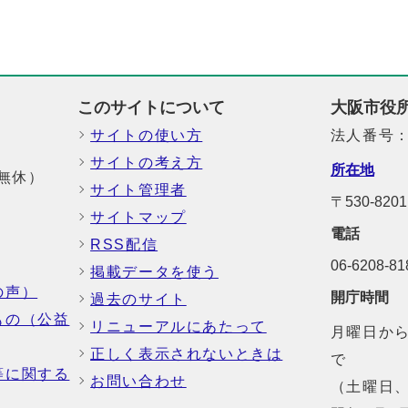
このサイトについて
大阪市役
サイトの使い方
法人番号：6
サイトの考え方
所在地
中無休）
サイト管理者
〒530-8
サイトマップ
電話
RSS配信
06-6208-
掲載データを使う
の声）
開庁時間
過去のサイト
もの（公益
リニューアルにあたって
月曜日から
正しく表示されないときは
で
等に関する
お問い合わせ
（土曜日、