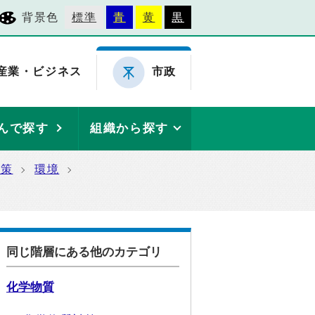
背景色
標準
青
黄
黒
産業・ビジネス
市政
んで探す
組織から探す
施策
環境
同じ階層にある他のカテゴリ
化学物質