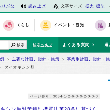
ふりがな
読み上げ
文字サイズ
拡大
標準
くらし
イベント・観光
よくある質問
選
検索
検索ヘルプ
条例
主要な計画、指針・施策
事業別計画、指針・
ダイオキシン類
ページ番号：3054-1-2-6-3-9-2-0-0-0
オキシン類対策特別措置法第28条に基づく