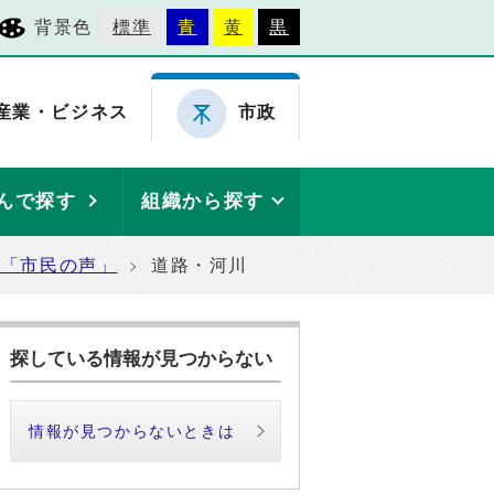
背景色
標準
青
黄
黒
産業・ビジネス
市政
んで探す
組織から探す
た「市民の声」
道路・河川
探している情報が見つからない
情報が見つからないときは