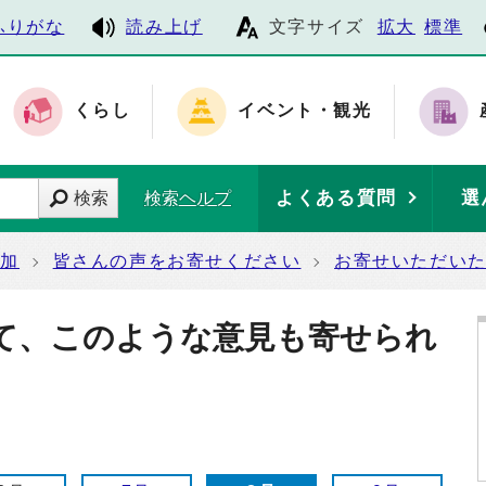
ふりがな
読み上げ
文字サイズ
拡大
標準
くらし
イベント・観光
よくある質問
選
検索
検索ヘルプ
参加
皆さんの声をお寄せください
お寄せいただい
て、このような意見も寄せられ