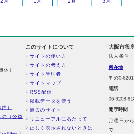
12月
1月
2月
3月
このサイトについて
大阪市役
サイトの使い方
法人番号：6
サイトの考え方
所在地
中無休）
サイト管理者
〒530-8
サイトマップ
電話
RSS配信
06-6208-
掲載データを使う
の声）
開庁時間
過去のサイト
もの（公益
リニューアルにあたって
月曜日から
正しく表示されないときは
で