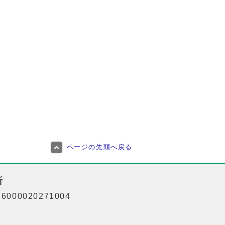
ページの先頭へ戻る
所
000020271004