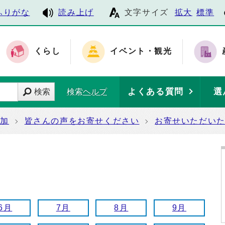
ふりがな
読み上げ
文字サイズ
拡大
標準
くらし
イベント・観光
よくある質問
選
検索
検索ヘルプ
参加
皆さんの声をお寄せください
お寄せいただい
6月
7月
8月
9月