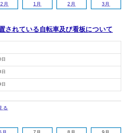
12月
1月
2月
3月
置されている自転車及び看板について
0日
3日
9日
見る
6月
7月
8月
9月