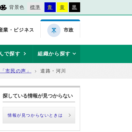
背景色
標準
青
黄
黒
産業・ビジネス
市政
んで探す
組織から探す
た「市民の声」
道路・河川
探している情報が見つからない
情報が見つからないときは