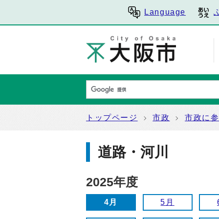
Language
トップページ
市政
市政に
道路・河川
2025年度
4月
5月