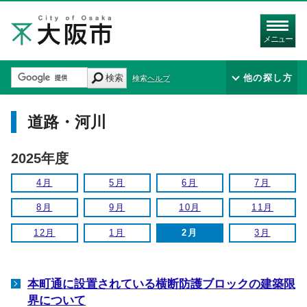
メニュー
検索
他の探し方
検索ヘルプ
道路・河川
2025年度
4月
5月
6月
7月
8月
9月
10月
11月
12月
1月
2月
3月
本町通に設置されている横断防護ブロックの建築限
界について