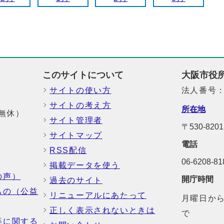
このサイトについて
大阪市役
サイトの使い方
法人番号：6
サイトの考え方
所在地
中無休）
サイト管理者
〒530-8
サイトマップ
電話
RSS配信
06-6208-
掲載データを使う
の声）
開庁時間
過去のサイト
もの（公益
リニューアルにあたって
月曜日から
正しく表示されないときは
で
等に関する