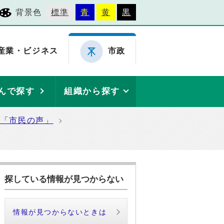
背景色
標準
青
黄
黒
産業・ビジネス
市政
んで探す
組織から探す
た「市民の声」
探している情報が見つからない
情報が見つからないときは