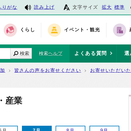
ふりがな
読み上げ
文字サイズ
拡大
標準
くらし
イベント・観光
よくある質問
選
検索
検索ヘルプ
参加
皆さんの声をお寄せください
お寄せいただい
・産業
6月
7月
8月
9月