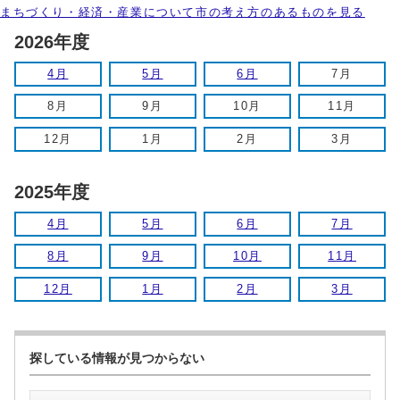
まちづくり・経済・産業について市の考え方のあるものを見る
2026年度
4月
5月
6月
7月
8月
9月
10月
11月
12月
1月
2月
3月
2025年度
4月
5月
6月
7月
8月
9月
10月
11月
12月
1月
2月
3月
探している情報が見つからない