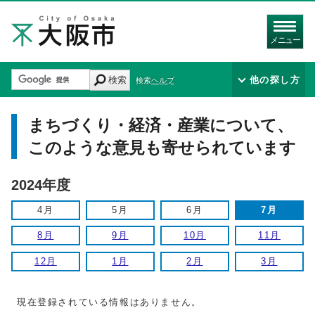
メニュー
検索
他の探し方
検索ヘルプ
まちづくり・経済・産業について、
このような意見も寄せられています
2024年度
4月
5月
6月
7月
8月
9月
10月
11月
12月
1月
2月
3月
現在登録されている情報はありません。