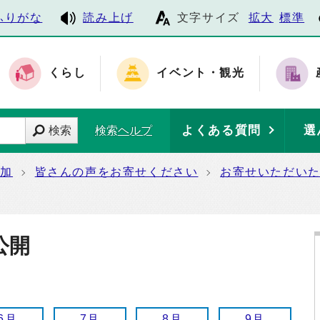
ふりがな
読み上げ
文字サイズ
拡大
標準
くらし
イベント・観光
よくある質問
選
検索
検索ヘルプ
参加
皆さんの声をお寄せください
お寄せいただい
公開
6月
7月
8月
9月