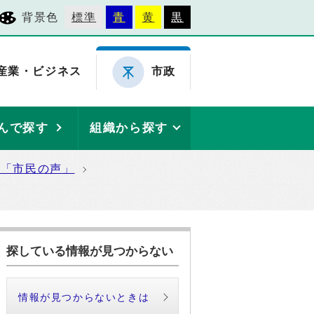
背景色
標準
青
黄
黒
産業・ビジネス
市政
んで探す
組織から探す
た「市民の声」
探している情報が見つからない
情報が見つからないときは