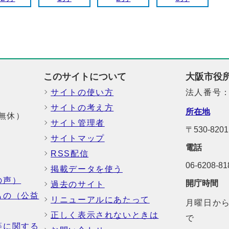
このサイトについて
大阪市役
サイトの使い方
法人番号：6
サイトの考え方
所在地
中無休）
サイト管理者
〒530-8
サイトマップ
電話
RSS配信
06-6208-
掲載データを使う
の声）
開庁時間
過去のサイト
もの（公益
リニューアルにあたって
月曜日から
正しく表示されないときは
で
等に関する