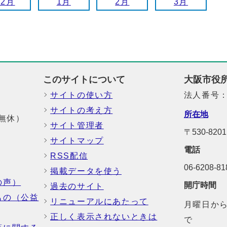
12月
1月
2月
3月
このサイトについて
大阪市役
サイトの使い方
法人番号：6
サイトの考え方
所在地
中無休）
サイト管理者
〒530-8
サイトマップ
電話
RSS配信
06-6208-
掲載データを使う
の声）
開庁時間
過去のサイト
もの（公益
リニューアルにあたって
月曜日から
正しく表示されないときは
で