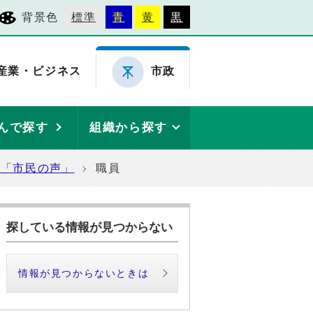
背景色
標準
青
黄
黒
産業・ビジネス
市政
んで探す
組織から探す
た「市民の声」
職員
探している情報が見つからない
情報が見つからないときは