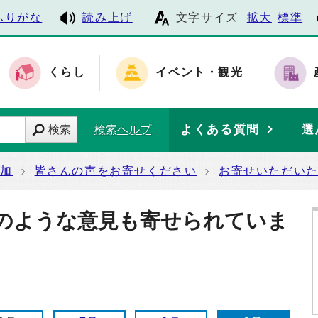
ふりがな
読み上げ
文字サイズ
拡大
標準
くらし
イベント・観光
よくある質問
選
検索
検索ヘルプ
参加
皆さんの声をお寄せください
お寄せいただい
のような意見も寄せられていま