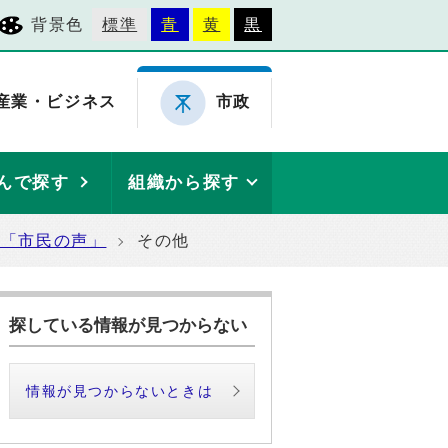
背景色
標準
青
黄
黒
産業・ビジネス
市政
んで探す
組織から探す
た「市民の声」
その他
探している情報が見つからない
情報が見つからないときは