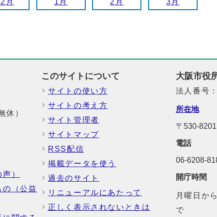
12月
1月
2月
3月
このサイトについて
大阪市役
サイトの使い方
法人番号：6
サイトの考え方
所在地
中無休）
サイト管理者
〒530-8
サイトマップ
電話
RSS配信
06-6208-
掲載データを使う
の声）
開庁時間
過去のサイト
もの（公益
リニューアルにあたって
月曜日から
正しく表示されないときは
で