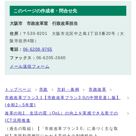
このページの作成者・問合せ先
大阪市 市政改革室 行政改革担当
住所：
〒530-8201 大阪市北区中之島1丁目3番20号（大
阪市役所4階）
電話：
06-6208-9765
ファックス：
06-6205-2660
メール送信フォーム
トップページ
市政
方針・条例
市政改革
市政改革プラン3.1【市政改革プラン3.0の中間見直し版】
(令和2～5年度)
改革の柱1 生活の質（QoL）の向上を実感できる形での
ICT活用推進
（過去の取組）【「市政改革プラン3.0」に基づく主な取
組】市民利用施設にかかる手続きの利便性向上