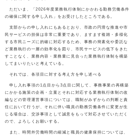
ただいま、「
2026
年度業務執行体制にかかわる勤務労働条件
の確保に関する申し入れ」をお受けしたところである。
支部からの申し入れにもあるとおり、市政の円滑な推進や市
民サービスの担保は非常に重要であり、ますます複雑・多様化
する市民ニーズに的確に対応するため、事務の簡素化や委託な
ど業務執行の一層の効率化を図り、市民サービスの低下をきた
すことなく、業務内容・業務量に見合った業務執行体制を構築
してまいりたいと考えている。
それでは、各項目に対する考え方を申し述べる
申し入れ事項の1点目から3点目に関して、事務事業の再構築
にかかる施策の企画・立案とそれに対応する業務執行体制の改
編などの管理運営事項については、職制がみずからの判断と責
任において行うが、それに伴い職員の勤務労働条件に変更が生
じる場合は、交渉事項として誠意をもって対応させていただく
ので、よろしくお願いする。
また、時間外労働時間の縮減と職員の健康保持については、