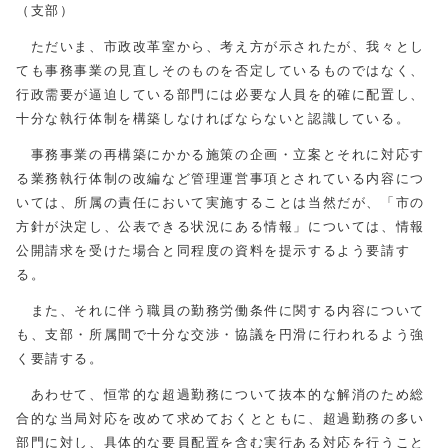
（支部）
ただいま、市政改革室から、考え方が示されたが、我々とし
ても事務事業の見直しそのものを否定しているものではなく、
行政需要が逼迫している部門には必要な人員を的確に配置し、
十分な執行体制を構築しなければならないと認識している。
事務事業の再構築にかかる施策の企画・立案とそれに対応す
る業務執行体制の改編など管理運営事項とされている内容につ
いては、所属の責任において実施することは当然だが、「市の
方針が決定し、公表できる状況にある情報」については、情報
公開請求を受けた場合と同程度の資料を提示するよう要請す
る。
また、それに伴う職員の勤務労働条件に関する内容について
も、支部・所属間で十分な交渉・協議を円滑に行われるよう強
く要請する。
あわせて、恒常的な超過勤務について抜本的な解消のため総
合的な当局対応を改めて求めておくとともに、超過勤務の多い
部門に対し、具体的な要員配置を含む実行ある対応を行うこと