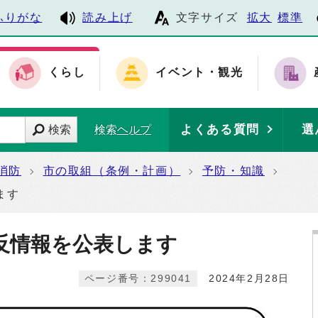
ふりがな
読み上げ
文字サイズ
拡大
標準
くらし
イベント・観光
よくある質問
選
検索
検索ヘルプ
消防
市の取組（条例・計画）
予防・知識
ます
反情報を公表します
ページ番号：299041
2024年2月28日