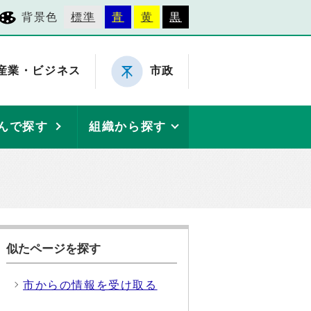
背景色
標準
青
黄
黒
産業・ビジネス
市政
んで探す
組織から探す
似たページを探す
市からの情報を受け取る