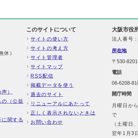
このサイトについて
大阪市役
サイトの使い方
法人番号：6
サイトの考え方
所在地
中無休）
サイト管理者
〒530-8
サイトマップ
電話
RSS配信
06-6208-
掲載データを使う
の声）
開庁時間
過去のサイト
もの（公益
リニューアルにあたって
月曜日から
正しく表示されないときは
で
等に関する
お問い合わせ
（土曜日、
翌年1月3