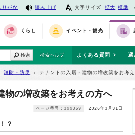
ふりがな
読み上げ
文字サイズ
拡大
標準
くらし
イベント・観光
よくある質問
選
検索
検索ヘルプ
消防・防災
テナントの入居・建物の増改築をお考え
建物の増改築をお考えの方へ
ページ番号：399359
2026年3月31日
！？