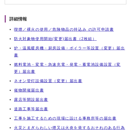
詳細情報
喫煙／裸火の使用／危険物品の持込み の許可申請書
防火対象物使用開始(変更)届出書（2枚組）
炉・温風暖房機・厨房設備・ボイラー等設置（変更）届出
書
燃料電池・変電・急速充電・発電・蓄電池設備設置（変
更）届出書
ネオン管灯設備設置（変更）届出書
催物開催届出書
露店等開設届出書
道路工事等届出書
工事を施工するための現場に設ける事務所等の届出書
火災とまぎらわしい煙又は火炎を発するおそれのある行為