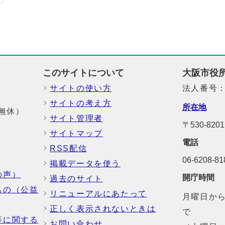
このサイトについて
大阪市役
サイトの使い方
法人番号：6
サイトの考え方
所在地
中無休）
サイト管理者
〒530-8
サイトマップ
電話
RSS配信
06-6208-
掲載データを使う
の声）
開庁時間
過去のサイト
もの（公益
リニューアルにあたって
月曜日から
正しく表示されないときは
で
等に関する
お問い合わせ