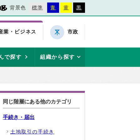
背景色
標準
青
黄
黒
産業・ビジネス
市政
んで探す
組織から探す
同じ階層にある他のカテゴリ
手続き・届出
土地取引の手続き